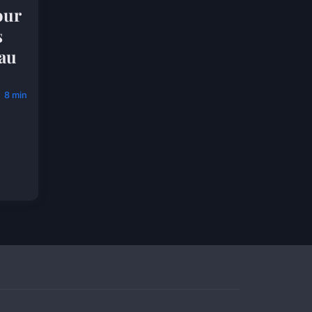
our
s
 au
8 min