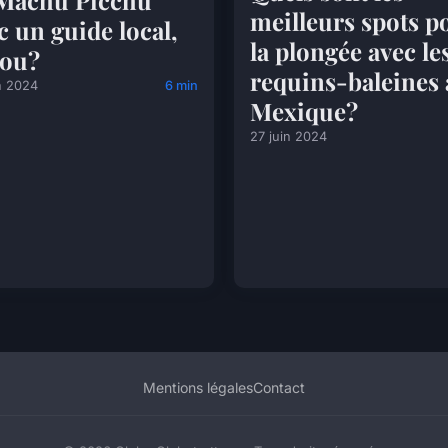
Machu Picchu
meilleurs spots p
c un guide local,
la plongée avec le
rou?
requins-baleines
n 2024
6 min
Mexique?
27 juin 2024
Mentions légales
Contact