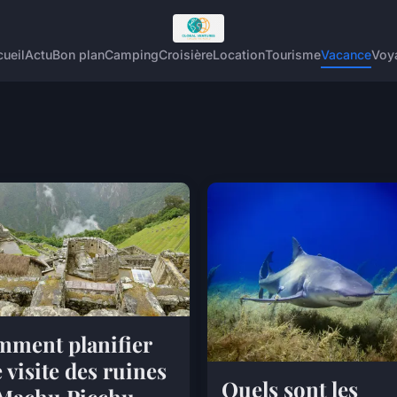
ueil
Actu
Bon plan
Camping
Croisière
Location
Tourisme
Vacance
Voy
ment planifier
 visite des ruines
Quels sont les