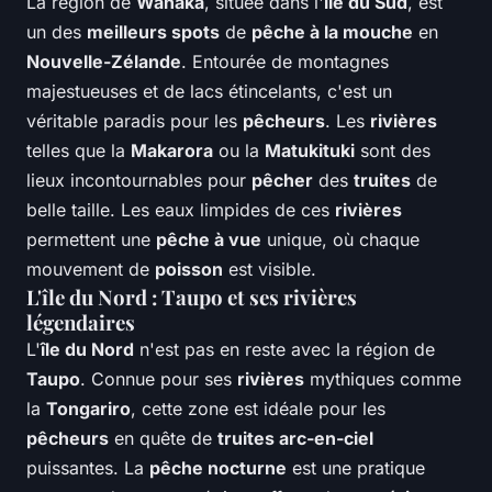
La région de
Wanaka
, située dans l'
île du Sud
, est
un des
meilleurs spots
de
pêche à la mouche
en
Nouvelle-Zélande
. Entourée de montagnes
majestueuses et de lacs étincelants, c'est un
véritable paradis pour les
pêcheurs
. Les
rivières
telles que la
Makarora
ou la
Matukituki
sont des
lieux incontournables pour
pêcher
des
truites
de
belle taille. Les eaux limpides de ces
rivières
permettent une
pêche à vue
unique, où chaque
mouvement de
poisson
est visible.
L'île du Nord : Taupo et ses rivières
légendaires
L'
île du Nord
n'est pas en reste avec la région de
Taupo
. Connue pour ses
rivières
mythiques comme
la
Tongariro
, cette zone est idéale pour les
pêcheurs
en quête de
truites arc-en-ciel
puissantes. La
pêche nocturne
est une pratique